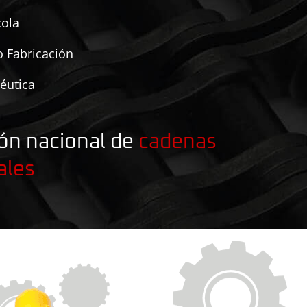
cola
 Fabricación
éutica
ión nacional de
cadenas
ales