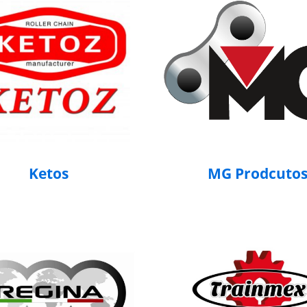
Ketos
MG Prodcuto