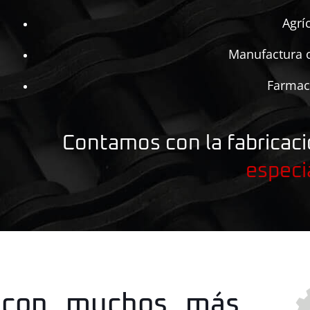
Agrí
Manufactura o
Farmac
Contamos con la fabricac
especi
 con muchos más