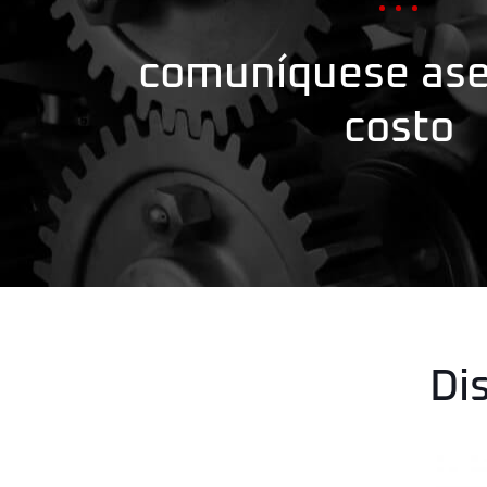
comuníquese ases
costo
Di