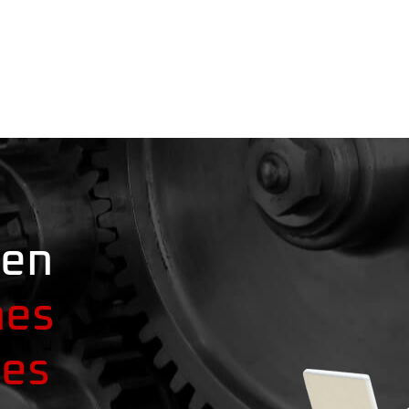
 en
nes
les