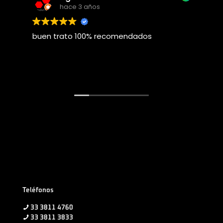
hace 3 años
buen trato 100% recomendados
E
Teléfonos
33 3811 4760
33 3811 3833