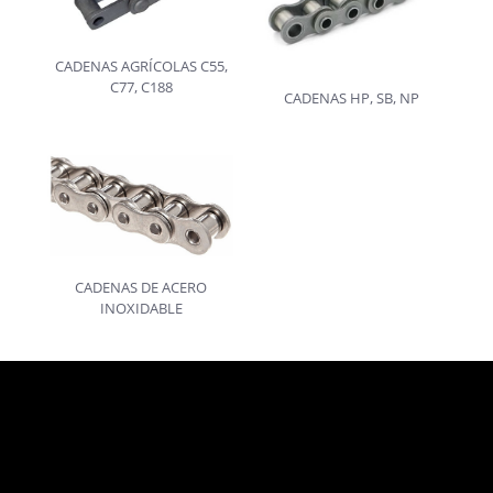
CADENAS AGRÍCOLAS C55,
C77, C188
CADENAS HP, SB, NP
CADENAS DE ACERO
INOXIDABLE